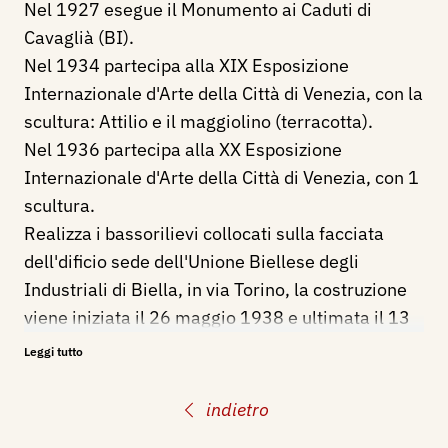
Nel 1927 esegue il Monumento ai Caduti di
Cavaglià (BI).
Nel 1934 partecipa alla XIX Esposizione
Internazionale d'Arte della Città di Venezia, con la
scultura: Attilio e il maggiolino (terracotta).
Nel 1936 partecipa alla XX Esposizione
Internazionale d'Arte della Città di Venezia, con 1
scultura.
Realizza i bassorilievi collocati sulla facciata
dell'dificio sede dell'Unione Biellese degli
Industriali di Biella, in via Torino, la costruzione
viene iniziata il 26 maggio 1938 e ultimata il 13
ottobre dello stesso anno. L'edificio viene
Leggi tutto
inaugurato il 18 maggio 1939 alla presenza del
Duce.
indietro
Partecipa nel maggio-giugno 1940, alla 12°