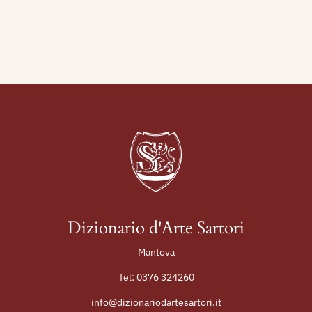
Esposizione del Sindacato Interprovinciale
Fascista di Belle Arti in Torino, che si tiene nel
Palazzo della Società Promotrice, con le sculture:
Ritratto di Signorina (terracotta),
Bibliografia:
1923 - Quadriennale di Torino, Esposizione
Nazionale di Belle Arti, catalogo mostra, p. 63,
nn. 726.
1934 - XIX Esposizione Biennale Internazionale
d'Arte di Venezia, catalogo mostra, p. 101.
1940 - 12° Esposizione del Sindacato
Dizionario d'Arte Sartori
Interprovinciale Fascista di Belle Arti in Torino,
Mantova
catalogo mostra, maggio-giugno, p. 33, (ill.)
Tel:
0376 324260
1996 - La Biennale di Venezia. Le Esposizioni
Internazionali d’Arte 1895-1995, Venezia,
info@dizionariodartesartori.it