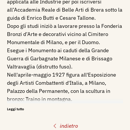
applicata alle Industrie per poi iscriversi
all’Accademia Reale di Belle Arti di Brera sotto la
guida di Enrico Butti e Cesare Tallone.
Dopo gli studi iniziò a lavorare presso la Fonderia
Bronzi d’Arte e decorativi vicino al Cimitero
Monumentale di Milano, e per il Duomo.
Esegue i Monumento ai caduti della Grande
Guerra di Garbagnate Milanese e di Brissago
Valtravaglia (distrutto fuso).
Nell'aprile-maggio 1927 figura all'Esposizione
degli Artisti Combattenti d'Italia, a Milano,
Palazzo della Permanente, con la scultura in
bronzo: Traino in montagna.
Trascorre gli ultimi anni della sua vita nel paese
Leggi tutto
natale occupandosi di agricoltura. Muore a
Brissago Valtravaglia nell’agosto 1948.
indietro