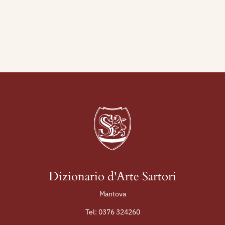
Bibliografia
:
1927 - Esposizione degli Artisti Combattenti
d'Italia, catalogo mostra, Milano, Palazzo della
Permanente, p. 35.
2003 - Alfonso Panzetta, Nuovo Dizionario degli
Scultori Italiani dell’ottocento e del primo
novecento, volume II, M-Z, Adarte, p. 994.
Dizionario d'Arte Sartori
Mantova
Tel:
0376 324260