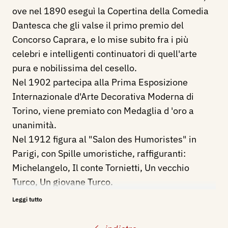
ove nel 1890 eseguì la Copertina della Comedia
Dantesca che gli valse il primo premio del
Concorso Caprara, e lo mise subito fra i più
celebri e intelligenti continuatori di quell'arte
pura e nobilissima del cesello.
Nel 1902 partecipa alla Prima Esposizione
Internazionale d'Arte Decorativa Moderna di
Torino, viene premiato con Medaglia d 'oro a
unanimità.
Nel 1912 figura al "Salon des Humoristes" in
Parigi, con Spille umoristiche, raffiguranti:
Michelangelo, Il conte Tornietti, Un vecchio
Turco, Un giovane Turco.
Bibliografia:
Leggi tutto
1912 - Giovanni Mazzoni, Artisti Italiani al "Salon
des Humoristes" in Parigi, Italia!, periodico