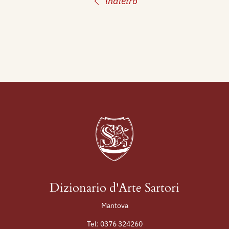
indietro
mensile, Sotto gli auspici della Società Nazionale
Dante Alighieri, Torino Utet, pp. 475 ill.,
476/477.
Dizionario d'Arte Sartori
Mantova
Tel:
0376 324260