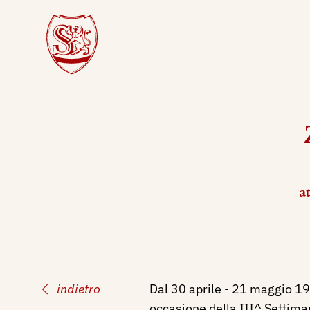
a
indietro
Dal 30 aprile - 21 maggio 193
occasione della III^ Settima