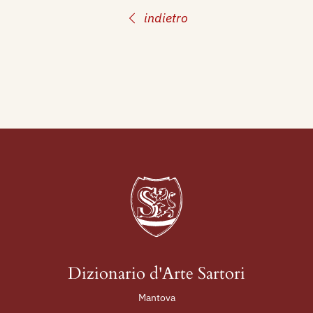
Artisti di Pesaro.
indietro
Presta per alcuni mesi la sua opera come
direttore presso la fabbrica di maioliche "Ciccoli",
di Pietro Ciccoli, dove tra l'altro si occupa della
formazione di Bruno Baratti, notandone ben
presto le grandi qualità artistiche.
Nel 1928 apre, in società con Ennio Del Monte,
una piccola manifattura, la "AW", che però è
costretto a chiudere l'anno successivo.
Nel 1929 si trasferisce a Parigi dove rimane fino
alla fine degli anni Trenta occupandosi
prevalentemente di pittura.
Nel 1940 è a Milano e l'anno successivo torna a
Pesaro dove riprende la collaborazione con la
Dizionario d'Arte Sartori
fabbrica "Molaroni" e apre un proprio studio di
Mantova
pittura.