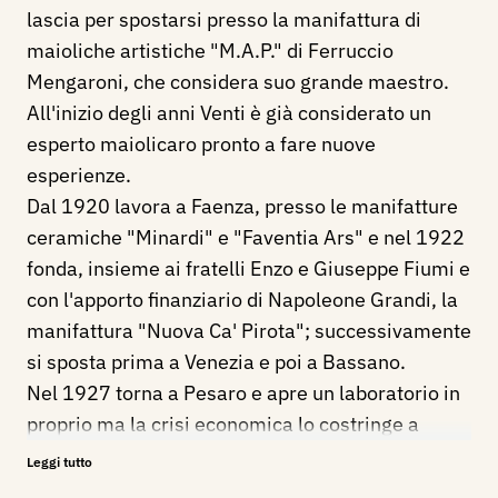
lascia per spostarsi presso la manifattura di
maioliche artistiche "M.A.P." di Ferruccio
Mengaroni, che considera suo grande maestro.
All'inizio degli anni Venti è già considerato un
esperto maiolicaro pronto a fare nuove
esperienze.
Dal 1920 lavora a Faenza, presso le manifatture
ceramiche "Minardi" e "Faventia Ars" e nel 1922
fonda, insieme ai fratelli Enzo e Giuseppe Fiumi e
con l'apporto finanziario di Napoleone Grandi, la
manifattura "Nuova Ca' Pirota"; successivamente
si sposta prima a Venezia e poi a Bassano.
Nel 1927 torna a Pesaro e apre un laboratorio in
proprio ma la crisi economica lo costringe a
chiudere in brevissimo tempo.
Leggi tutto
Nel 1927 figura alla I^ Esposizione del Sindacato