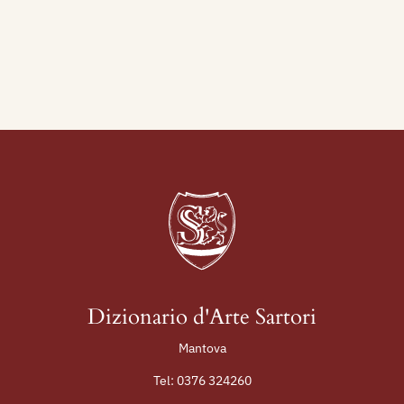
sul “Candido”, illustrando gli avvenimenti politici
mondiali, sia con i famosi paginoni, che con
molteplici vignette, che lo rendono apprezzato e
noto in tutta Italia ed anche all’estero (U.S.A.,
Inghilterra, Portogallo, Jugoslavia), dove
vengono spesso riprodotte le sue migliori
vignette.
Nel 1967 espone all’Expo di Montreal (Canada).
A Torino collabora attivamente con “La Voce
della Giustizia”, la “Gazzetta del Popolo”, la
“Gazzetta della Sera” e “Pasquino”; a Milano è
presente spesso su “L’esule” e “Sport Italia”, a
Roma su “Difesa Adriatica” e sul “Travaso delle
Dizionario d'Arte Sartori
idee”, a Gorizia su “L’Arena di Pola”.
Mantova
Nel 1974 l’Editrice Bietti di Milano ha pubblicato
Tel:
0376 324260
il volume “Prigionieri del cielo”, nel quale ha