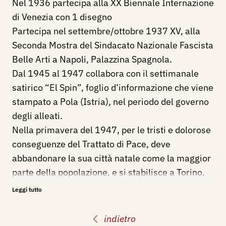
Nel 1936 partecipa alla XX Biennale Internazione
di Venezia con 1 disegno
Partecipa nel settembre/ottobre 1937 XV, alla
Seconda Mostra del Sindacato Nazionale Fascista
Belle Arti a Napoli, Palazzina Spagnola.
Dal 1945 al 1947 collabora con il settimanale
satirico “El Spin”, foglio d’informazione che viene
stampato a
Pola
(Istria), nel periodo del governo
degli alleati.
Nella primavera del 1947, per le tristi e dolorose
conseguenze del Trattato di Pace, deve
abbandonare la sua città natale come la maggior
parte della popolazione, e si stabilisce a Torino,
dove viene assunto quale segretario presso la
Leggi tutto
Biblioteca Provinciale.
Dal 1950 al 1956 è presente settimanalmente
indietro