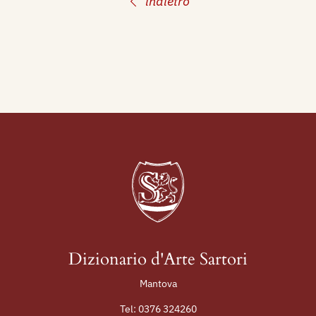
indietro
Laureate, San Remo, Villa Municipale, catalogo
mostra. nn. 5, 6, 7.
Dizionario d'Arte Sartori
Mantova
Tel:
0376 324260