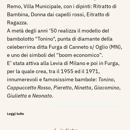
Remo, Villa Municipale, con i dipinti:
Ritratto di
Bambina, Donna dai capelli rossi, Eitratto di
Ragazza.
A metà degli anni ’50 realizza il modello del
bambolotto "Tonino", punta di diamante della
celeberrima ditta Furga di Canneto s/ Oglio (MN),
e uno dei simboli del “boom economico”.
E’ stata attiva alla Levia di Milano e poi in Furga,
per la quale crea, tra il 1955 ed il 1971,
innumerevoli e famosissime bambole:
Tonino
,
Cappuccetto Rosso
,
Pieretto
,
Ninetta
,
Giacomino
,
Giulietta
e
Neonato
.
Bibliografia
:
Leggi tutto
1938 - Concorso femminile del ritratto in pittura -
Associazione Nazionale Fascista Artiste e