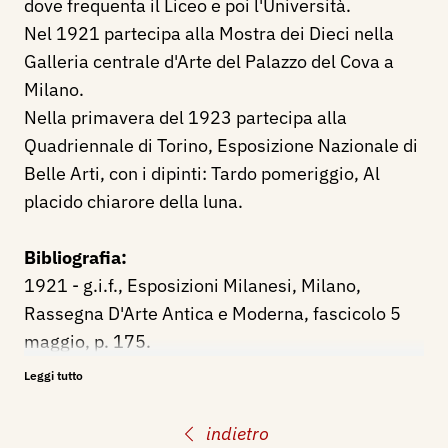
dove frequenta il Liceo e poi l'Università.
Nel 1921 partecipa alla Mostra dei Dieci nella
Galleria centrale d'Arte del Palazzo del Cova a
Milano.
Nella primavera del 1923 partecipa alla
Quadriennale di Torino, Esposizione Nazionale di
Belle Arti, con i dipinti: Tardo pomeriggio, Al
placido chiarore della luna.
Bibliografia:
1921 - g.i.f., Esposizioni Milanesi, Milano,
Rassegna D'Arte Antica e Moderna, fascicolo 5
maggio, p. 175.
1923 - Quadriennale di Torino, Esposizione
Leggi tutto
Nazionale di Belle Arti, catalogo mostra, p. 22 -
nn. 32, 35.
indietro