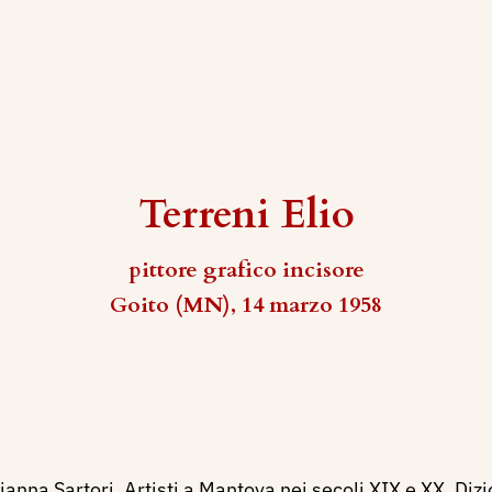
Terreni Elio
pittore grafico incisore
Goito (MN), 14 marzo 1958
ianna Sartori, Artisti a Mantova nei secoli XIX e XX. Dizi