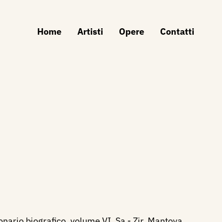
Home
Artisti
Opere
Contatti
onario biografico, volume VI, Sa - Zir, Mantova,