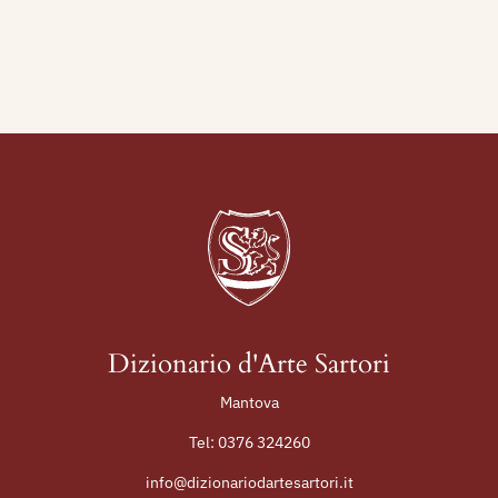
1950 - VI Mostra Italiana di Arte Sacra per la
Casa Cristiana, catalogo mostra, Milano,
Angelicum, aprile - maggio, p. 25.
Dizionario d'Arte Sartori
Mantova
Tel:
0376 324260
info@dizionariodartesartori.it