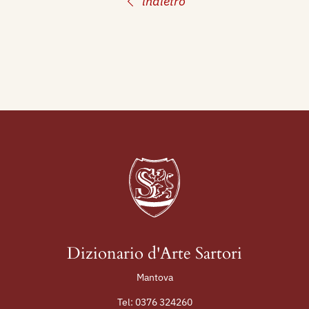
indietro
1942 - IX Mostra Interprovinciale del Sindacato
Fascista delle Arti Emilia Romagna, catalogo
mostra, Bologna, p. 17.
1981 - Giannino Tamagnini pittore, catalogo,
testi di Marzi Aurora, Storchi Tiziana,
Tipolitografia Emiliana, pp. 84, 30 illustrazioni in
nero e 4 tavole a colori fuori testo
Dizionario d'Arte Sartori
Mantova
Tel:
0376 324260