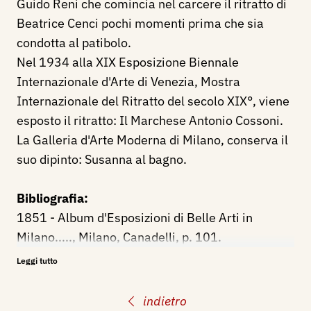
Guido Reni che comincia nel carcere il ritratto di
Beatrice Cenci pochi momenti prima che sia
condotta al patibolo.
Nel 1934 alla XIX Esposizione Biennale
Internazionale d'Arte di Venezia, Mostra
Internazionale del Ritratto del secolo XIX°, viene
esposto il ritratto: Il Marchese Antonio Cossoni.
La Galleria d'Arte Moderna di Milano, conserva il
suo dipinto: Susanna al bagno.
Bibliografia:
1851 - Album d'Esposizioni di Belle Arti in
Milano....., Milano, Canadelli, p. 101.
1934 - XIX Esposizione Biennale Internazionale
Leggi tutto
d'Arte di Venezia, Mostra Internazionale del
Ritratto del secolo XIX°, catalogo mostra, p. 78.
indietro