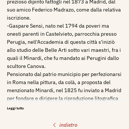
prezioso dipinto fattogli nel 1873 a Madrid, dal
suo amico Federico Madrazo, come dalla relativa
iscrizione.
-Gaspare Sensi, nato nel 1794 da poveri ma
onesti parenti in Castelvieto, parrocchia presso
Perugia, nell'Accademia di questa città s'iniziò
allo studio delle Belle Arti sotto vari maestri, fra i
quali il Minardi, che fu mandato ai Perugini dallo
scultore Canova.
Pensionato dal patrio municipio per perfezionarsi
in Roma nella pittura, da colà, a proposta del
menzionato Minardi, nel 1825 fu inviato a Madrid
per fondare e dirigere la riproduzione litografica
dei quadri del Reale Museo, molti de’ quali furono
Leggi tutto
da lui stesso disegnati.
In quella metropoli il giovane artista perugino
indietro