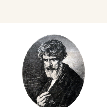
pose stabile dimora, solo interrotta da alcuni
viaggi d'istruzione in Inghilterra, in Francia ed
altrove.
Troppo lungo sarebbe l'enumerare tutti i lavori
del Sensi, il quale fu pure coltissimo negli studi
storici ed archeologici ed in molte lingue. Citerò
solo la rarissima e costosa opera l'
Armeria
Reale
, o
Galleria di armi antiche di Madrid
,
pubblicazione fattasi a Parigi coi suoi disegni e
col testo francese del prof. Achille Jubinal, in più
edizioni, delle quali io posseggo la terza del
1861. Più volte il Sensi sin dal 1837 l’avea
tentata in Spagna, ma sempre invano;
finalmente, dopo perseveranti spese e fatiche,
poté darla alla luce in Parigi per gli splendidi tipi
del Didron.