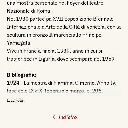
una mostra personale nel Foyer del teatro
Nazionale di Roma.
Nel 1930 partecipa XVII Esposizione Biennale
Internazionale d'Arte della Città di Venezia, con la
scultura in bronzo Il maresciallo Principe
Yamagata.
Vive in Francia fino al 1939, anno in cui si
trasferisce in Liguria, dove scompare nel 1959
Bibliografia:
1924 - La mostra di Fiamma, Cimento, Anno IV,
fascicolo IX e X, febbraio e marzo, p. 206.
1930 - XVII Esposizione Biennale Internazionale
Leggi tutto
d'Arte della Città di Venezia, catalogo mostra, p.
43.
indietro
1996 - La Biennale di Venezia. Le Esposizioni