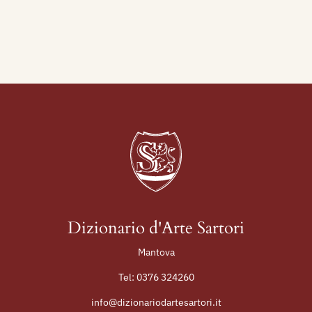
Internazionali d’Arte 1895-1995, Venezia,
Electa, p. 574.
2003 - Alfonso Panzetta, Nuovo Dizionario degli
Scultori Italiani dell’ottocento e del primo
novecento, volume II, M-Z, Adarte, p. 690.
Dizionario d'Arte Sartori
Mantova
Tel:
0376 324260
info@dizionariodartesartori.it