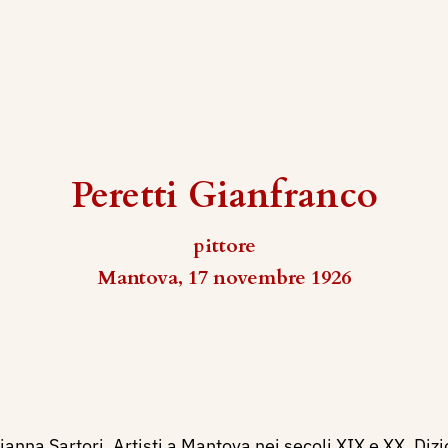
Peretti Gianfranco
pittore
Mantova, 17 novembre 1926
ianna Sartori, Artisti a Mantova nei secoli XIX e XX. Diz