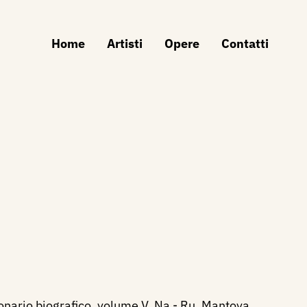
Home
Artisti
Opere
Contatti
ionario biografico, volume V, Na - Ru, Mantova,