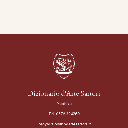
1935 - "La Colonia Elioterapica di S. Vito della
Federazione dei Fasci di Combattimento di
Torino. Torino, L'Architettura Italiana, Anno XXX.
N. 5 Maggio 1935-XIII, da p. 151 a p. 168.
Dizionario d'Arte Sartori
Mantova
Tel:
0376 324260
info@dizionariodartesartori.it