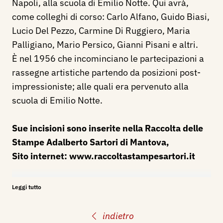
Napoli, alla scuola di Emilio Notte. Qui avrà,
come colleghi di corso: Carlo Alfano, Guido Biasi,
Lucio Del Pezzo, Carmine Di Ruggiero, Maria
Palligiano, Mario Persico, Gianni Pisani e altri.
È nel 1956 che incominciano le partecipazioni a
rassegne artistiche partendo da posizioni post-
impressioniste; alle quali era pervenuto alla
scuola di Emilio Notte.
Sue incisioni sono inserite nella Raccolta delle
Stampe Adalberto Sartori di Mantova,
Sito internet:
www.raccoltastampesartori.it
Bibliografia:
Leggi tutto
2013 - Catalogo Sartori d’Arte Moderna e
Contemporanea 2014, a cura di Arianna Sartori,
indietro