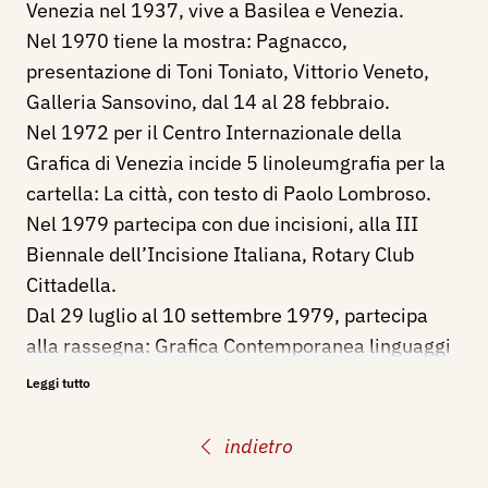
Venezia nel 1937, vive a Basilea e Venezia.
Nel 1970 tiene la mostra: Pagnacco,
presentazione di Toni Toniato, Vittorio Veneto,
Galleria Sansovino, dal 14 al 28 febbraio.
Nel 1972 per il Centro Internazionale della
Grafica di Venezia incide 5 linoleumgrafia per la
cartella: La città, con testo di Paolo Lombroso.
Nel 1979 partecipa con due incisioni, alla III
Biennale dell’Incisione Italiana, Rotary Club
Cittadella.
Dal 29 luglio al 10 settembre 1979, partecipa
alla rassegna: Grafica Contemporanea linguaggi
e generazioni a confronto. Omaggio ad Aldo
Leggi tutto
Manuzio, nel Comune di Bassiano (LT).
Nell’agosto-settembre 1979, figura con due
indietro
linoleografie alla mostra dell’AICS: Grafica