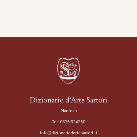
Triventa, Oggi, a cura di Mario Penelope,
nelPalazzo Vendramin di Venezia.
1982 - Pagnacco. testo di Enzo di Martino,
pieghevole mostra, Cosenza, Galleria d’Arte Il
Triangolo, 1 - 12 febbraio.
Nel 1982 partecipa alla II Biennale della
Xilografia Contemporanea. Omaggio a Mauro
Reggiani. Donazione Armando Giuffredi. 23
xilografi italiani. Museo della Xilografia, Castello
dei Pio, Carpi (MO), dal 23 ottobre al 21
novembre 1982.
Dal 28 luglio al 20 agosto 1984, partecipa alla -
Dizionario d'Arte Sartori
II.a Biennale Internazionale della Grafica, Arco -
Mantova
Riva del Garda - Tenno - Torbole/Nago.
Tel:
0376 324260
Dal 21 maggio al 2 ottobre 1988, figura alla I°
Biennale Nazionale di Grafica “Alberto Martini”,
info@dizionariodartesartori.it