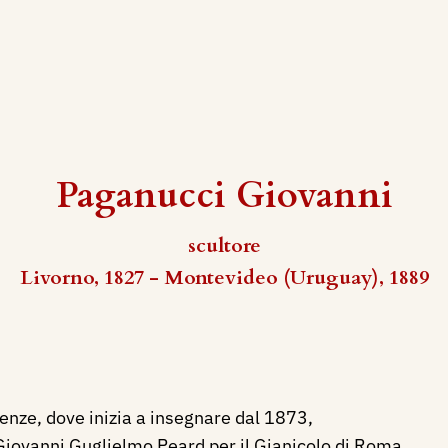
Paganucci Giovanni
scultore
Livorno, 1827 - Montevideo (Uruguay), 1889
renze, dove inizia a insegnare dal 1873,
Giovanni Guglielmo Peard per il Gianicolo di Roma.