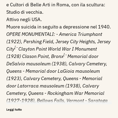
e Cultori di Belle Arti in Roma, con ila scultura:
Studio di vecchia.
Attivo negli USA.
Muore suicida in seguito a depressione nel 1940.
OPERE MONUMENTALI: - America Triumphant
(1922),
Pershing Field
,
Jersey City Heights
,
Jersey
[
-
City
Clayton Point World War I Monument
[
-
(1928)
Clason Point, Bronx
Memorial door
DeSalvio mausoleum (1938),
Calvary Cemetery
,
Queens - Memorial door LaGioia mausoleum
(1923),
Calvary Cemetery
, Queens - Memorial
door Latorraca mausoleum (1938),
Calvary
Cemetery
, Queens -
Rockingham War Memorial
(1927-1928),
Bellows Falls, Vermont
-
Saratoga
Monument
(1920)
Saratoga Park
,
Bedford–
Leggi tutto
Stuyvesant, Brooklyn
-
The Spirit of Flight
(1928),