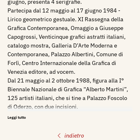
giugno, presenta 4 serigrafie.
Partecipa dal 12 maggio al 17 giugno 1984 -
Lirico geometrico gestuale. XI Rassegna della
Grafica Contemporanea, Omaggio a Giuseppe
Capogrossi, Venticinque grafici astratti italiani,
catalogo mostra, Galleria D’Arte Moderna e
Contemporanea, Palazzo Albertini, Comune di
Forlì, Centro Internazionale della Grafica di
Venezia editore, ad vocem.
Dal 21 maggio al 2 ottobre 1988, figura alla I°
Biennale Nazionale di Grafica “Alberto Martini”,
125 artisti italiani, che si tine a Palazzo Foscolo
di Oderzo, con due incisioni.
Nel dicembre 1990 - gennaio 1991, alla Sesta
Leggi tutto
Triennale dell’Incisione, al Palazzo della
Permanente di Milano, figura con 3 xilografie.
indietro