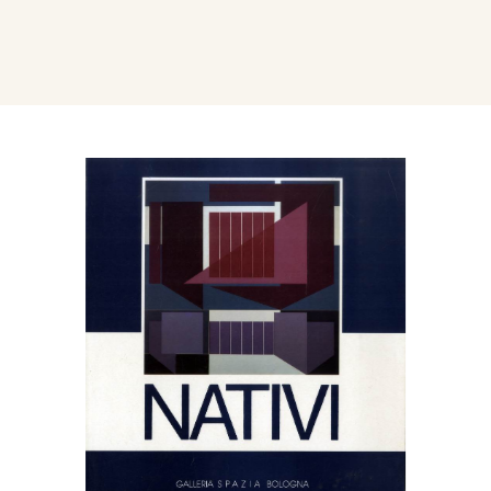
La Galleria d'Arte Spazia di Bologna ordina
nell'ottobre del 1995, la mostra personale:
Gualtiero Nativi, in catalogo testi di Alberto
Busignani e Flaminio Gualdoni.
Bibliografia:
1972 - Terza biennale internazionale della
grafica d’arte, Mostra omaggio, catalogo mostra,
Firenze, p. 89, ill.. DA FARE
1974 - Quarta biennale internazionale della
grafica d’arte, Artisti italiani e stranieri
partecipanti…, catalogo mostra, Firenze, p. 104,
ill. DA FARE
1982 - Catalogo della Grafica Italiana n. 12.
Milano, Mondadori, p. 129/130.
1983 - Catalogo della Grafica Italiana n. 13.