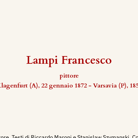
Lampi Francesco
pittore
lagenfurt (A), 22 gennaio 1872 - Varsavia (P), 18
re, Testi di Riccardo Maroni e Stanislaw Szymanski, Coll