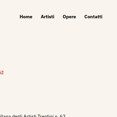
Home
Artisti
Opere
Contatti
52
ana degli Artisti Trentini n. 62.