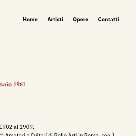
Home
Artisti
Opere
Contatti
naio 1961
l 1902 al 1909.
à Amatori e Cultori di Belle Arti in Roma, con il