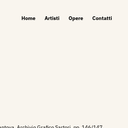
Home
Artisti
Opere
Contatti
Mantova, Archivio Grafico Sartori, pp. 146/147.