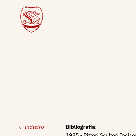
indietro
Bibliografia
:
1985 - Pittori Scultori Incis