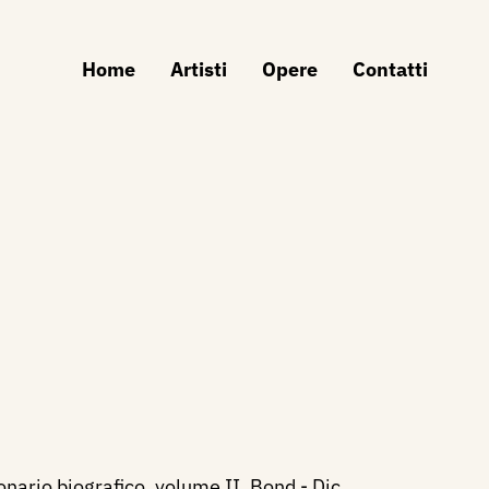
Home
Artisti
Opere
Contatti
onario biografico, volume II, Bond - Dic,