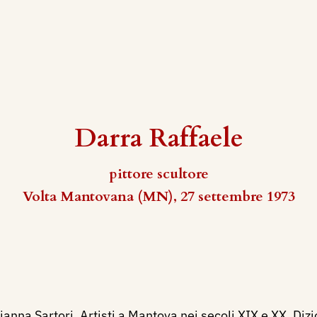
Darra Raffaele
pittore scultore
Volta Mantovana (MN), 27 settembre 1973
ianna Sartori, Artisti a Mantova nei secoli XIX e XX. Dizi