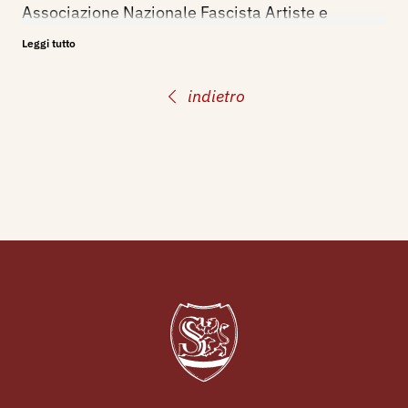
Associazione Nazionale Fascista Artiste e
Laureate, San Remo, Villa Municipale, catalogo
Leggi tutto
mostra, nn. 256, 257.
indietro