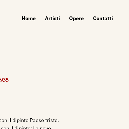
Home
Artisti
Opere
Contatti
1935
on il dipinto Paese triste.
con il dipinto: La neve.