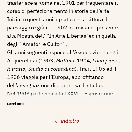
trasferisce a Roma nel 1901 per frequentare il
corso di perfezionamento in storia dell’arte.
Inizia in questi anni a praticare la pittura di
paesaggio e già nel 1902 lo troviamo presente
alla Mostra dell’ “In Arte Libertas”ed in quella
degli “Amatori e Cultori”.
Gli anni seguenti espone all’Associazione degli
Acquerellisti (1903,
Mattino
; 1904,
Luna piena,
Ritratto, Studio di contadina
). Tra il 1905 ed il
1906 viaggia per l’Europa, approfittando
dell’assegnazione di una borsa di studio.
Nel 1908 partecipa alla LXXVIII Esposizione
Internazionale di Belle Arti, della Società Amatori
Leggi tutto
e Cultori di Belle Arti in Roma, con i dipinti:
Pomeriggi romani. Studi veneziani.
indietro
Nel 1908 cura il riordino della Pinacoteca