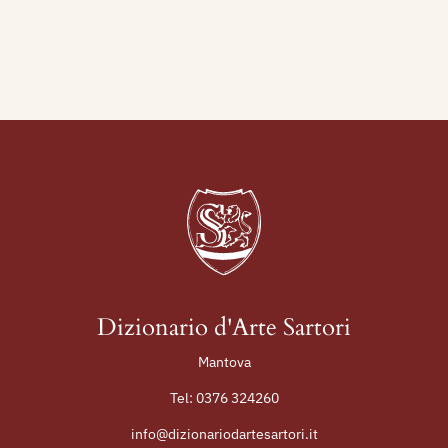
Vaticana e per cinque anni, a partire dal 1909,
ricopre l’incarico di ispettore alla Galleria
Borghese.
Partecipa nel 1909 alla LXXIX Esposizione
Internazionale di Belle Arti di Roma - Società
degli Amatori e Cultori di Belle Arti.
Partecipa, sempre a Roma, alla grande
Esposizione Internazionale del 1911 ed è quindi
presente a tutte e quattro le rassegne della
Secessione Romana a partire dal 1913.
Un suo quadro è presente alla I Quadriennale
Romana del 1931. Ha insegnato storia dell’arte a
Dizionario d'Arte Sartori
Roma all’Accademia di Belle Arti ed ad
Mantova
Architettura.
Tel:
0376 324260
Nel 1932 partecipa a Roma, alla Terza Mostra del
Sindacato Interprovinciale Fascista Belle Arti del
info@dizionariodartesartori.it