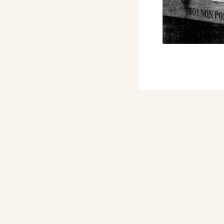
ustrato della Esposizione
..., Roma, Perino
 Fiori 1896-1897,
 Belle Arti, Firenze,
Associazione degli
talogo mostra, nn. 66/68.
nale Internazionale
ernazionale del Ritratto
tra, p. 81.
cultori italiani, Dal
nda edizione, volume
 290/291.
vo Dizionario degli
nto e del primo novecento,