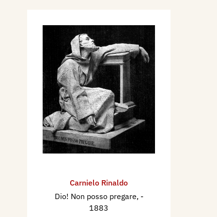
volume I, A-L, Adarte, p. 203
Carnielo Rinaldo
Dio! Non posso pregare,
-
1883