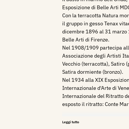
Esposizione di Belle Arti M
Con la terracotta Natura mor
il gruppo in gesso Tenax vita
dicembre 1896 al 31 marzo 1
Belle Arti di Firenze.
Nel 1908/1909 partecipa all
Associazione degli Artisti Ita
Vecchio (terracotta), Satiro (
Satira dormiente (bronzo).
Nel 1934 alla XIX Esposizio
Internazionale d'Arte di Ven
Internazionale del Ritratto d
esposto il ritratto: Conte Mar
Bibliografia:
Leggi tutto
1883 - Dio! Non posso pregar