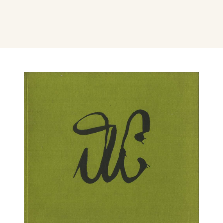
Milano, Mondadori.
E’ inserito con numerose incisioni nell’Agenda-
diario 1991, edita dalla Galleria Il Ponte di
Firenze,
Nel dicembre 1990 - gennaio 1991, alla Sesta
Triennale dell’Incisione, al Palazzo della
Permanente di Milano, figura con 3 acqueforti.
Dal30 maggio al 17 luglio 1994, figura con
un’acquaforte, alla Settima Triennale
dell’Incisione, al Palazzo della Permanente di
Milano.
dal 23 luglio al 31 ottobre 1998, sue incisioni
sono esposte alla mostra: Segno e disegno, dal
Manierismo Metaurense ai Maestri del ‘900 nelle
Collezioni della Biblioteca Comunale di Urbania,
a cura di Mauro Mei e Feliciano Paoli.