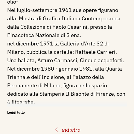
olio-
Nel luglio-settembre 1961 sue opere figurano
alla: Mostra di Grafica Italiana Contemporanea
dalla Collezione di Paolo Cesarini, presso la
Pinacoteca Nazionale di Siena.
nel dicembre 1971 la Galleria d’Arte 32 di
Milano, pubblica la cartella: Raffaele Carrieri,
Una ballata, Arturo Carmassi, Cinque acqueforti.
Nel dicembre 1980 - gennaio 1981, alla Quarta
Triennale dell’Incisione, al Palazzo della
Permanente di Milano, figura nello spazio
dedicato alla Stamperia Il Bisonte di Firenze, con
6 litografie.
1982 - Catalogo della Grafica Italiana n. 12.
Leggi tutto
Milano, Mondadori.
1983 - Catalogo della Grafica Italiana n. 13.
indietro