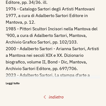
Editore, pp. 34/36. ill.
1976 - Catalogo Sartori degli Artisti Mantovani
1977, a cura di Adalberto Sartori Editore in
Mantova, p. 12.
1985 - Pittori Scultori Incisori nella Mantova del
‘900, a cura di Adalberto Sartori, Mantova,
Archivio Grafico Sartori, pp. 102/103.
2000 - Adalberto Sartori - Arianna Sartori, Artisti
a Mantova nei secoli XIX e XX. Dizionario
biografico, volume II, Bond - Dic, Mantova,
Archivio Sartori Editore, pp. 697/706.
2023 - Adalberto Sartori, La stampa d'arte a
Mantova dal 1800 ad oggi, catalogo mostra, Casa
Leggi tutto
Museo Sartori, Castel d'Ario (MN), 17
settembre/15 ottobre, Mantova, Archivio Sartori
indietro
Editore, p. 107.