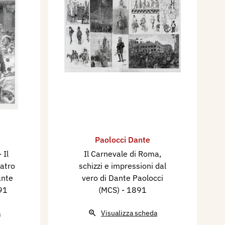
Paolocci Dante
 Il
Il Carnevale di Roma,
eatro
schizzi e impressioni dal
ante
vero di Dante Paolocci
91
(MCS)
- 1891
a
Visualizza scheda