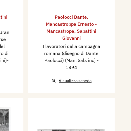
tini
Paolocci Dante
,
Mancastroppa Ernesto -
Mancastropa
,
Sabattini
 Gran
Giovanni
rse
del
I lavoratori della campagna
ro di
romana (disegno di Dante
ni)​
-
Paolocci) (Man. Sab. inc)
-
1894
a
Visualizza scheda