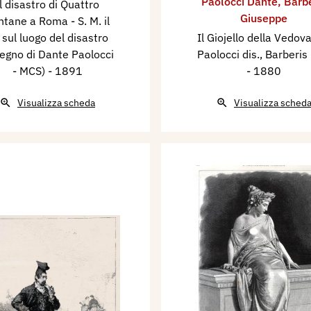
Paolocci Dante
,
Barbe
l disastro di Quattro
Giuseppe
tane a Roma - S. M. il
 sul luogo del disastro
Il Giojello della Vedova
segno di Dante Paolocci
Paolocci dis., Barberis 
- MCS)
- 1891
- 1880
Visualizza scheda
Visualizza sched