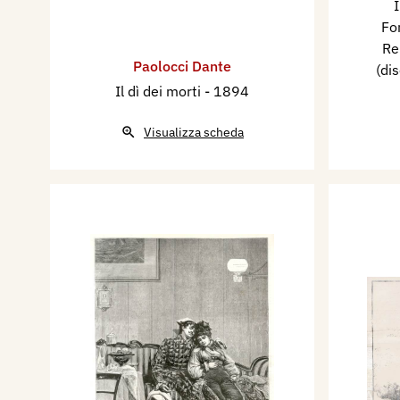
I
Fon
Re
Paolocci Dante
(di
Il dì dei morti
- 1894
Visualizza scheda