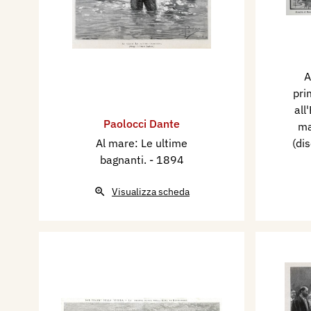
A
pri
all
Paolocci Dante
ma
Al mare: Le ultime
(di
bagnanti.
- 1894
Visualizza scheda