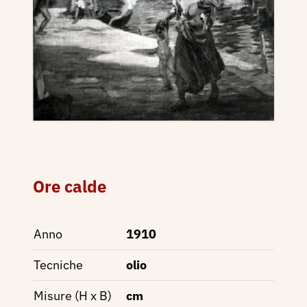
Ore calde
Anno
1910
Tecniche
olio
Misure (H x B)
cm