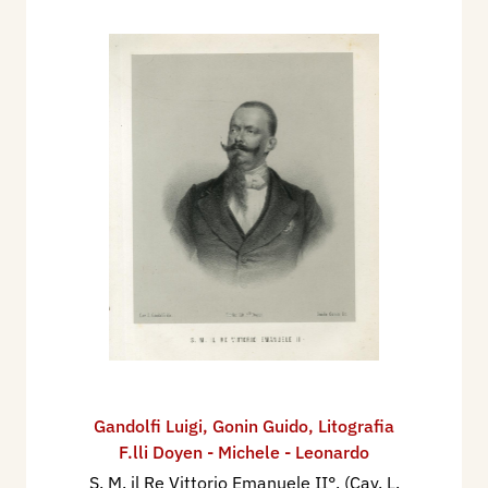
Gandolfi Luigi
,
Gonin Guido
,
Litografia
F.lli Doyen - Michele - Leonardo
S. M. il Re Vittorio Emanuele II°, (Cav. L.