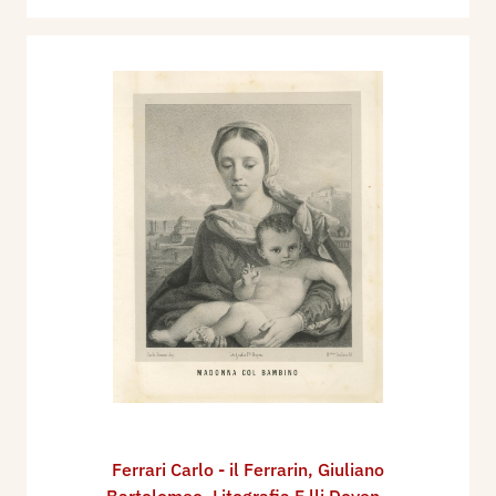
Ferrari Carlo - il Ferrarin
,
Giuliano
Bartolomeo
,
Litografia F.lli Doyen -