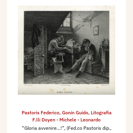
Pastoris Federico
,
Gonin Guido
,
Litografia
F.lli Doyen - Michele - Leonardo
“Gloria avvenire…!”, (Fed.co Pastoris dip.,