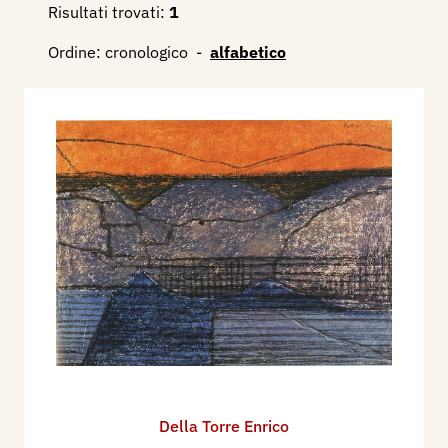
Risultati trovati:
1
Ordine:
cronologico
-
alfabetico
Della Torre Enrico