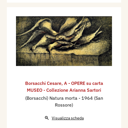
Borsacchi Cesare
,
A - OPERE su carta
MUSEO - Collezione Arianna Sartori
(Borsacchi) Natura morta
- 1964 (San
Rossore)
Visualizza scheda