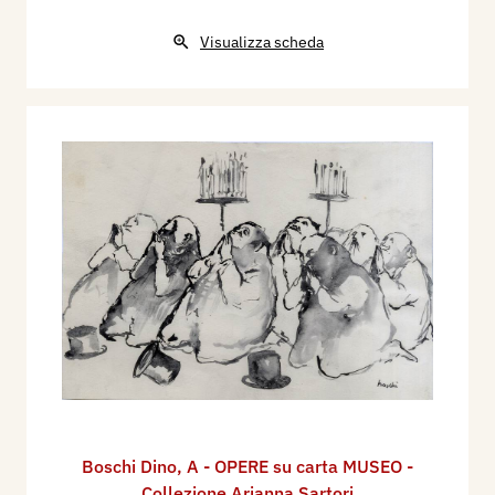
Visualizza scheda
Boschi Dino
,
A - OPERE su carta MUSEO -
Collezione Arianna Sartori