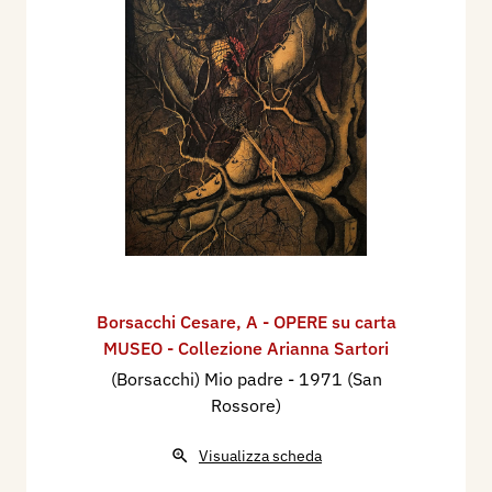
Borsacchi Cesare
,
A - OPERE su carta
MUSEO - Collezione Arianna Sartori
(Borsacchi) Mio padre
- 1971 (San
Rossore)
Visualizza scheda