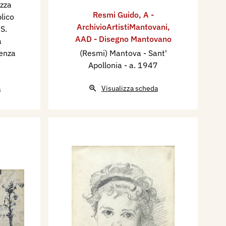
azza
Resmi Guido
,
A -
blico
ArchivioArtistiMantovani
,
S.
AAD - Disegno Mantovano
a
senza
(Resmi) Mantova - Sant'
Apollonia
- a. 1947
a
Visualizza scheda