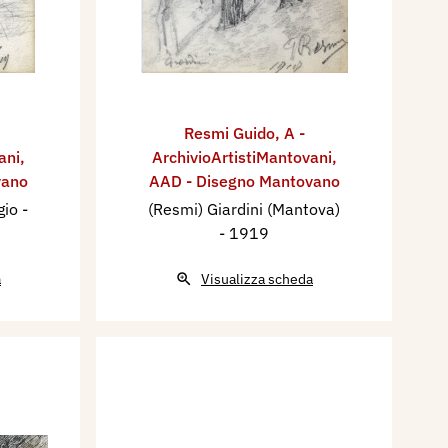
Resmi Guido
,
A -
ani
,
ArchivioArtistiMantovani
,
vano
AAD - Disegno Mantovano
gio
-
(Resmi) Giardini (Mantova)
- 1919
a
Visualizza scheda