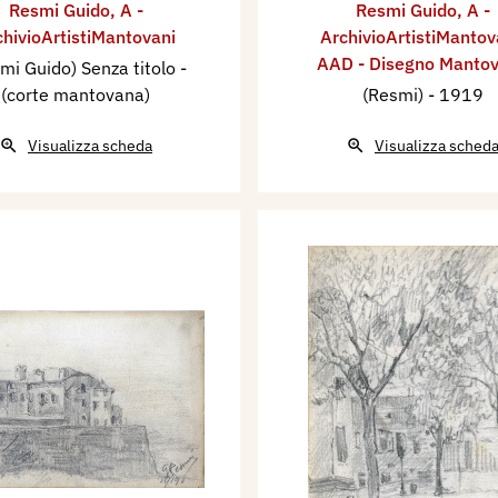
Resmi Guido
,
A -
Resmi Guido
,
A -
chivioArtistiMantovani
ArchivioArtistiMantov
AAD - Disegno Manto
mi Guido) Senza titolo -
(corte mantovana)
(Resmi)
- 1919
Visualizza scheda
Visualizza sched