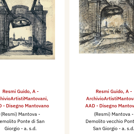
Resmi Guido
,
A -
Resmi Guido
,
A -
hivioArtistiMantovani
,
ArchivioArtistiMantov
 - Disegno Mantovano
AAD - Disegno Manto
(Resmi) Mantova -
(Resmi) Mantova -
emolito Ponte di San
Demolito vecchio Pont
Giorgio
- a. s.d.
San Giorgio
- a. s.d