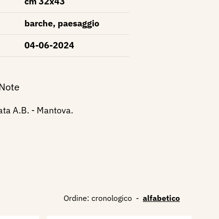
cm 32x43
barche, paesaggio
04-06-2024
 Note
ata A.B. - Mantova.
Ordine:
cronologico
-
alfabetico