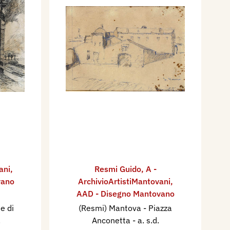
ani
,
Resmi Guido
,
A -
vano
ArchivioArtistiMantovani
,
AAD - Disegno Mantovano
e di
(Resmi) Mantova - Piazza
.
Anconetta
- a. s.d.