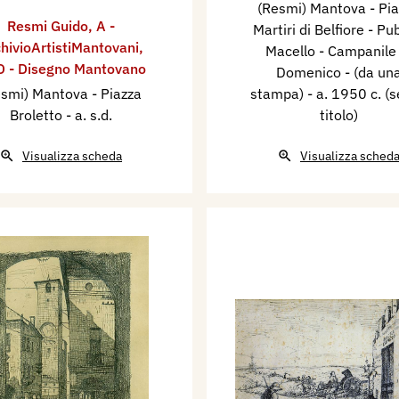
(Resmi) Mantova - Pi
Resmi Guido
,
A -
Martiri di Belfiore - Pu
hivioArtistiMantovani
,
Macello - Campanile 
 - Disegno Mantovano
Domenico - (da un
smi) Mantova - Piazza
stampa)
- a. 1950 c. (
Broletto
- a. s.d.
titolo)
Visualizza scheda
Visualizza sched