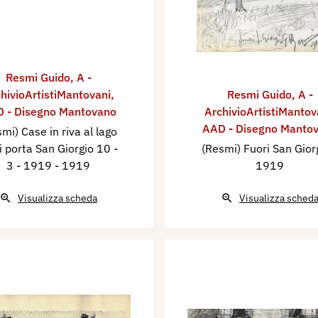
Resmi Guido
,
A -
hivioArtistiMantovani
,
Resmi Guido
,
A -
 - Disegno Mantovano
ArchivioArtistiMantov
AAD - Disegno Manto
mi) Case in riva al lago
i porta San Giorgio 10 -
(Resmi) Fuori San Gior
3 - 1919
- 1919
1919
Visualizza scheda
Visualizza sched