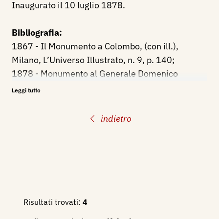
Inaugurato il 10 luglio 1878.
Bibliografia:
1867 - Il Monumento a Colombo, (con ill.),
Milano, L’Universo Illustrato, n. 9, p. 140;
1878 - Monumento al Generale Domenico
Chiodo, Rivista Illustrata. Settimanale. Volume
Leggi tutto
Quarto, Milano, Editore Ferdinando Garbini,
n. 29 pp. 3, 8.
indietro
1940 - Cesare Marchisio, La celebrazione del
Primo centenario della morte di Niccolò
Paganini, Genova - Rivista Municipale, anno XX -
Num.° 7 luglio - A XVIII, pp. 18/29.
1994 - Vincenzo Vicario, Gli scultori italiani, Dal
neoclassico al liberty, seconda edizione, volume
Risultati trovati:
4
secondo, Lodi, Il Pomerio, pp. 1074/1076