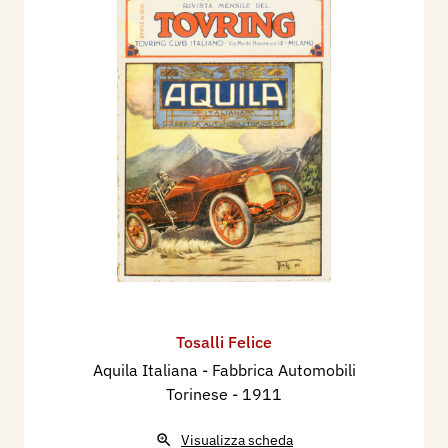
Fiorentina Primaverile, Prima Esposizione
Nazionale dell’opera e del lavoro d’arte, che si
tiene nel Palazzo delle Esposizioni al Parco di S.
Gallo a Firenze dall’8 aprile al 31 luglio 1922.
Grazie all'introduzione nell'ambiente della Corte
sabauda da parte della Principessa Bona
Sancipriano di Baviera di Savoia, Tosalli riceve
importanti commissioni, tra cui quella per
un'opera chiamata "Auriga", destinata a
Mussolini, commissionata da Filiberto di Savoia.
Nel 1928, inizia a collaborare come scultore
ceramista con la manifattura Lenci (cane,
barbagianni, ecc,), mentre negli anni Trenta viene
Tosalli Felice
chiamato a lavorare per l'azienda tedesca
Aquila Italiana - Fabbrica Automobili
Rosenthal.
Torinese
- 1911
Dopo un lungo periodo di assenza dalla scena
Visualizza scheda