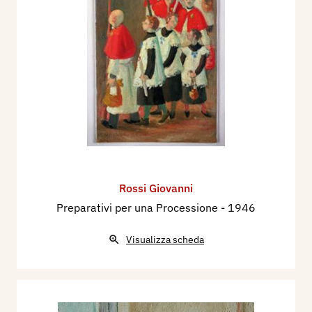
cura di Piero Collina, Famiglia Comasca, Como
1976.
- NINO VILLA,
Le figure storiche
in
La Biblioteca
La Città – 35 anni di attività culturale
con spirito
di servizio
, Saronno 1989, pp.24-25.
Rossi Giovanni
Preparativi per una Processione
- 1946
Visualizza scheda