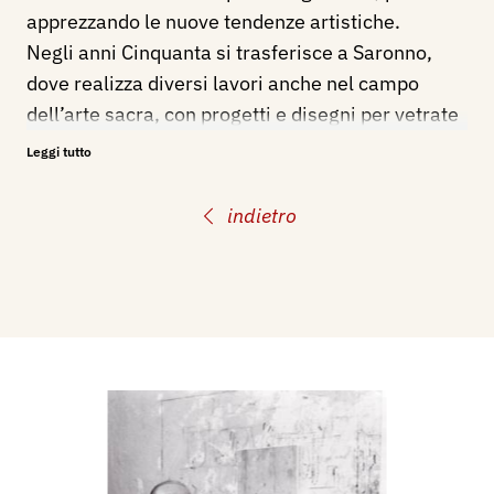
apprezzando le nuove tendenze artistiche.
Negli anni Cinquanta si trasferisce a Saronno,
dove realizza diversi lavori anche nel campo
dell’arte sacra, con progetti e disegni per vetrate
e mosaici. Molto versatile, oltre al lavoro di
Leggi tutto
decoratore e restauratore in edifici civili e
religiosi, si dedica alla pittura, al disegno e alla
indietro
creazione di formelle in terracotta, con una
particolare predilezione pel la tecnica
dell’affresco, che applica anche a superfici di
formato contenuto e su supporto ligneo più
leggero.
Partecipa sin dagli anni giovanili a moltissime
rassegne d’arte e mostre, tra le quali:
Mostre personali