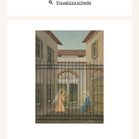
Visualizza scheda
1947 - 1948 - 1949 - Milano-Como-Rovereto -
“Mostra internazionale di Grafica ed Ex Libris”.
1948 - Milano - Villa Reale - “Mostra Nazionale
di Pittura Contemporanea”.
1956 - 1960 - 1966 - Como e Lissone - “Mostra
Pittori Lombardi contemporanei”.
1960 - Como - “Premio Caravella”64.
1961 - 1963 - 1968 - Como - “Premio Manlio
Rho” e “Colonnina d’Oro”.
1961 - 1963 - 1964 - Campione d’Italia -
“Premio Internazionale di Pittura”.
1958 - 1967 - Milano - “Mostra Nazionale della
Permanente”.
1966 - Busto Arsizio - “Premio Arturo Tosi”.
1967 - Arezzo - “Pittori Lombardi”.
1968 - Firenze - “Mostra Nazionale d’Arte