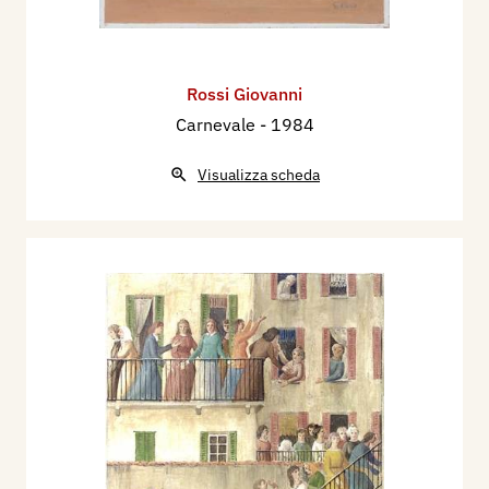
collettiva “L’annuncio fatto a Maria”.
2005 - Como - sede Famiglia Comasca - Mostra
personale “La poesia del quotidiano”.
Rossi Giovanni
2006 - Saronno - Biblioteca Civica e Museo delle
Carnevale
- 1984
Industrie - Mostra personale “Giovanni Rossi
pittore e decoratore”.
Visualizza scheda
2007 - Cantù - Villa Calvi - Mostra collettiva
"Figure della cultura artistica del '900 a Cantù".
2008 - Saronno - Liceo Scientifico Legnani -
Mostra collettiva permanente "Piccolo fondo
artistico".
2011 - Saronno - Salone Parrocchia SS. Pietro e
Paolo - Mostra collettiva "I colori delle Parabole".
2014 - Saronno - Villa Gianetti - Mostra collettiva
"Il Crocifisso Risorto ieri e oggi".
2016 - Como - Sede Fam. Comasca - Mostra "Il