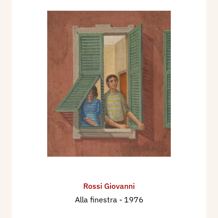
1948 - Parigi - “Mostra d’Arte Decorativa”.
1961 - Fulda (Germania) - “Mostra Pittori
Comacini”.
1965 - Zurigo (Svizzera) - “Mostra della Pittura
Contemporanea Italiana”.
Mostre collettive italiane
1933 al 1976 - Como - tutte le mostre di pittura
indette dalle locali Associazioni Professionisti
Artisti - Sindacato CISL - Associazione Belle Arti.
1942 - Bergamo - “Premio Bergamo”.
1946 - 1948 - Bergamo - “Premio Bergamo
d’Arte Sacra”.
1946 - Roma “Sei pittori lombardi”.
Rossi Giovanni
1947 - 1949 - Milano - Angelicum - “Mostra
Alla finestra
- 1976
nazionale d’Arte Sacra”.