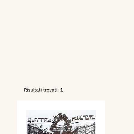
1922 - Quattro novembre - tes
Torino, L'artista moderno, v
novembre, p. 323 ill
1936 - II Mostra d'Arte Mode
delle Belle Arti, Provincia di
2016 - Ricordi di guerra 191
artista in trincea di Pollini, 
Risultati trovati:
1