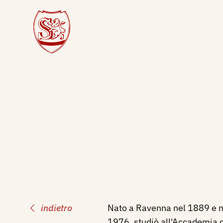
indietro
Nato a Ravenna nel 1889 e m
1976, studiò all'Accademia d