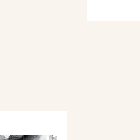
o Rosso di Genova.
embre 1936 XV alla
ietà per le Belle Arti in
o Rosso di Genova.
di Genova, quadro di
ne di G. Sabattini),
no, Anno XVIII - 1°
nternazionale di Belle
à Amatori e Cultori di
7.
sposizione Nazionale di
arte applicata. Natura ed
- 5 novembre, p. 755 ill.