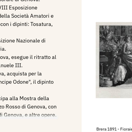
VIII Esposizione
 della Società Amatori e
con i dipinti: Tosatura,
izione Nazionale di
ia.
va, esegue il ritratto al
nuele III.
a, acquista per la
cipe Odone", il dipinto
ipa alla Mostra della
zzo Rosso di Genova, con
i Genova, e altre opere.
mbre 1935 XIV alla
Brera 1891 - Fiorai
età per le Belle Arti di