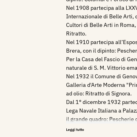
Nel 1908 partecipa alla LXX
Internazionale di Belle Arti,
Cultori di Belle Arti in Roma, 
Ritratto.
Nel 1910 partecipa all’Espos
Brera, con il dipinto: Pescher
Per la Casa del Fascio di Geno
naturale di S. M. Vittorio ema
Nel 1932 il Comune di Genov
Galleria d'Arte Moderna "Prin
ad olio: Ritratto di Signora.
Dal 1° dicembre 1932 partec
Lega Navale Italiana a Pala
il grande quadro: Pescherie d
Partecipa nell’ottobre/nove
Leggi tutto
LXXXII Esposizione della Soci