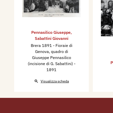
1933 - La Mostra della Lega 
Palazzo Rosso, Genova Rivis
Num° 1, A XI, pp. 61/64.
1933 - Antonio Cappellini, L
Pennasilico Giuseppe
,
Genova - Rivista Municipale
Sabattini Giovanni
giugno - A XI, p. 510.
Brera 1891 - Fioraie di
1933 - Galleria d'Arte Mode
Genova, quadro di
Doni, Genova - Rivista Munic
Giuseppe Pennasilico
P
12 dicembre - A XI, p. 1047.
(incisione di G. Sabattini)
-
1891
2025 - L’Italia dei primi Itali
Nazione appena nata
. Mostr
Visualizza scheda
Elisabetta Chiodini, Novara,
Sforzesco, METS Percorsi d’
opera n. 67.