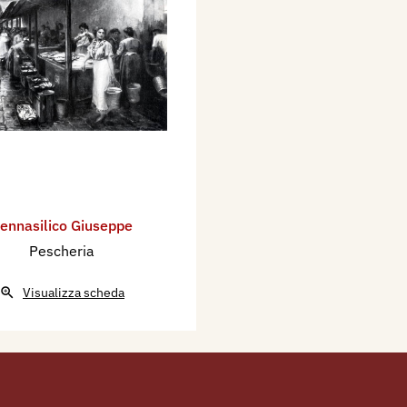
Navale Italiana a
ta Municipale, Anno 13,
a Casa del Fascio,
, anno 13 - Num.° 6
rna "Principe Odone" -
ipale, anno 13 - Num.°
ennasilico Giuseppe
Pescheria
ani. Ritratto di una
a e catalogo a cura di
Visualizza scheda
 Castello Visconteo
Arte, Novara, 2025,