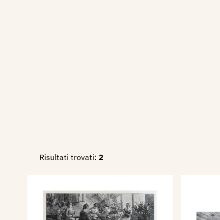
Genova, nelle sale di Palazz
Partecipa nel novembre/dic
LXXXIII Esposizione della Soc
Genova, nelle sale di Palazz
Bibliografia:
1891 - Brera 1891 - Fioraie 
Giuseppe Pennasilico (incisio
L'Illustrazione Italiana, Mila
semestre, pp. 413, 414.
1908 - LXXVIII Esposizione I
Risultati trovati:
2
Arti, catalogo mostra, Societ
Belle Arti in Roma, pp. 10, 5
1910 - Guido Marangoni, L’E
Brera. Pittori e scultori - L’
Arte, Milano, Vallardi, N. 23 