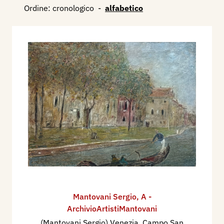
Ordine:
cronologico
-
alfabetico
Mantovani Sergio
,
A -
ArchivioArtistiMantovani
(Mantovani Sergio) Venezia, Campo San