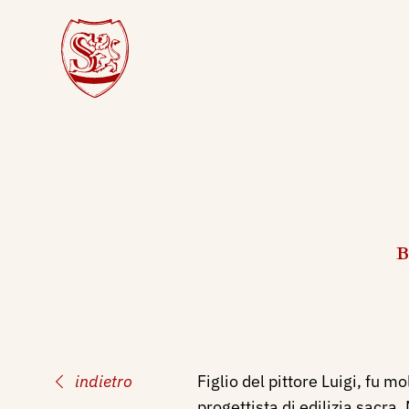
B
indietro
Figlio del pittore Luigi, fu m
progettista di edilizia sacra.