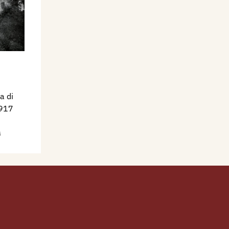
a di
1917
a