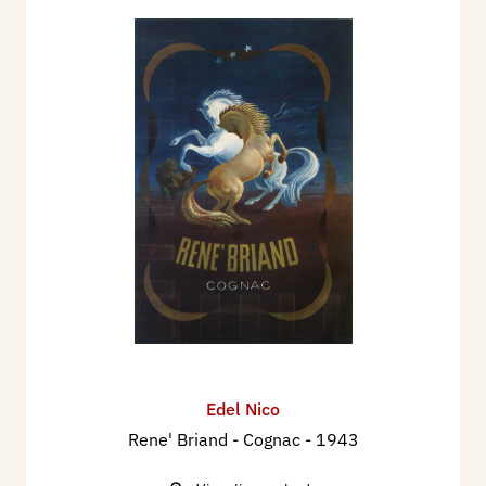
1971 - Necrologi per Nico Edel, Stampa Sera
04/06/1971 - nr 126 p. 11.
Edel Nico
Rene' Briand - Cognac
- 1943