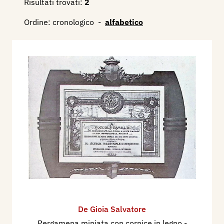
Risultati trovati:
2
Ordine:
cronologico
-
alfabetico
De Gioia Salvatore
Pergamena miniata con cornice in legno
-