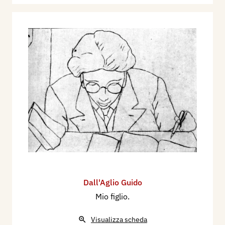
Giorgio
(Terracotta),
Paesaggio
,
Giorgino, Bimbo,
Mio figlio
(incisione). Partecipa, ancora nel 1935,
alla Quarta Mostra Provinciale d’Arte, in
occasione della V Settimana Mantovana, nelle
Sale di Palazzo Aldegatti, dal 15 settembre al 12
ottobre, con sei dipinti:
Le nostre vette
e cinque
opere di
Paesaggio
, con tre sculture:
Anna,
Giorgio
(terracotta),
Cristo
, e cinque incisioni.
Francesco Carli sulla Voce di Mantova scrive:
“Guido Dall’Aglio, nella sala B, ha cinque
paesaggi di cui uno si raccomanda per la soave
levità dei toni e per la diafana trasparenza del
cielo. Guido Dall’Aglio ha due buone testine di
Dall'Aglio Guido
bimbi ed un
Cristo
di cui il trasumanato dolore è
Mio figlio.
troppo vicino al melodrammatico ed
all’artificioso”.
Visualizza scheda