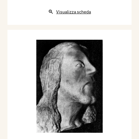
d’Arte di pittura, scultura e bianco e nero, La Voce
Visualizza scheda
di Mantova, 1 ottobre, p. 3;
1936 - Figure e Avvenimenti della “Settimana”,
Gli artisti Mantovani alla Mostra di Palazzo Te, La
Voce di Mantova, 19 settembre, p. 4 (ill.);
1937 - Francesco Carli, Pittori, scultori,
disegnatori e acquerellisti alla Mostra Sindacale
d’arte in Palazzo Ducale, La Voce di Mantova, 17
settembre, p. 3.
2000 - Adalberto Sartori - Arianna Sartori, Artisti
a Mantova nei secoli XIX e XX. Dizionario
biografico, volume II, Bond - Dic, Mantova,
Archivio Sartori Editore, pp. 916/918.