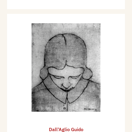
Dal 15 febbraio al 15 marzo 1936, partecipa alla
VII Mostra d’Arte del Sindacato Interprovinciale
Fascista Belle Arti di Milano, al Palazzo della
Permanente con l’opera:
Paesaggio.
Partecipa, ancora nel 1936, dal 20 al 27
settembre, in occasione della VI Settimana
Mantovana alla V Mostra Sindacale Provinciale di
Mantova nel Palazzo Te con otto opere:
Testa di
ragazza, Piazza Martiri di Belfiore, Giovane,
Incisione, Paesaggio, Ragazza, Via Fratelli
Bandiera, Bimbo.
Nel 1937, dal 12 al 19 settembre, partecipa alla
Mostra Sindacale degli Artisti Mantovani tenutasi
in occasione della VII Settimana mantovana, al
Palazzo Ducale di Mantova, con cinque opere.
Bibliografia:
Dall'Aglio Guido