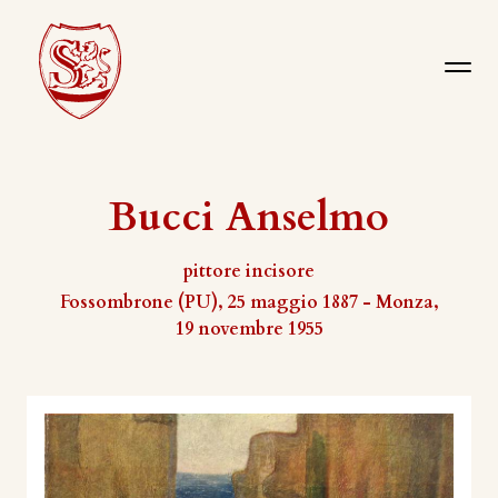
Bucci Anselmo
pittore incisore
Fossombrone (PU), 25 maggio 1887 - Monza,
19 novembre 1955